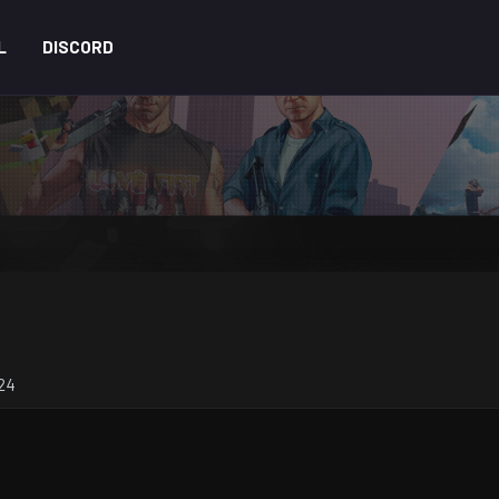
L
DISCORD
024