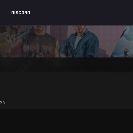
L
DISCORD
024