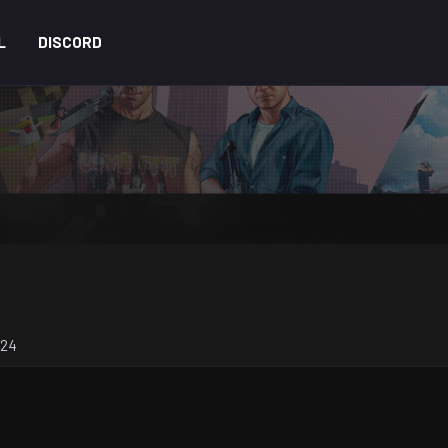
L
DISCORD
024