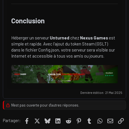
Conclusion​
Héberger un serveur
Unturned
chez
Nexus Games
est
simple et rapide. Avec l’ajout du token Steam (GSLT)
dans le fichier Config.json, votre serveur sera visible sur
Internet et accessible à tous vos amis ou joueurs.
Dernière édition:
21 Mai 2025
N'est pas ouverte pour d'autres réponses.
Facebook
X
Bluesky
LinkedIn
Reddit
Pinterest
Tumblr
WhatsApp
E-mail
Li
Partager: