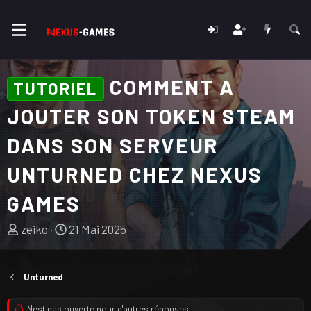
COMMENT A
TUTORIEL
JOUTER SON TOKEN STEAM
DANS SON SERVEUR
UNTURNED CHEZ NEXUS
GAMES
A
D
zeiko
21 Mai 2025
u
a
t
t
e
e
Unturned
u
d
r
e
N'est pas ouverte pour d'autres réponses.