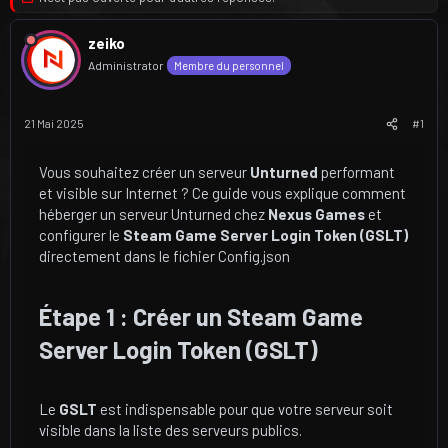
d
d
u
é
zeiko
s
b
Administrator
Membre du personnel
u
u
j
t
21 Mai 2025
#1
e
t
Vous souhaitez créer un serveur
Unturned
performant
et visible sur Internet ? Ce guide vous explique comment
héberger un serveur Unturned chez
Nexus Games
et
configurer le
Steam Game Server Login Token (GSLT)
directement dans le fichier Config.json
Étape 1 : Créer un Steam Game
Server Login Token (GSLT)​
Le
GSLT
est indispensable pour que votre serveur soit
visible dans la liste des serveurs publics.