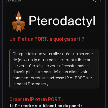
u
u
26 Mai 2025
#1
j
t
e
t
Un IP et un PORT, à quoi ça sert ?
Chaque fois que vous allez créer un serveur
de jeux, un ip et un port seront attribué au
serveur. Certain serveur nécessite même
d'avoir plusieurs port. Ici nous allons voir
comment créer une adresse IP et PORT sur
le panel Pterodactyl
Créer un IP et un PORT :
1 • Se rendre sur Allocation du panel :