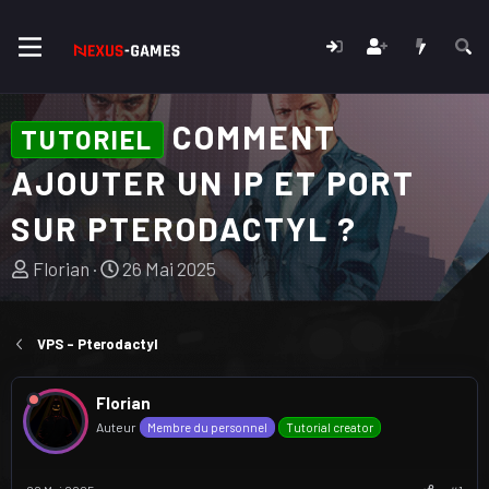
COMMENT
TUTORIEL
AJOUTER UN IP ET PORT
SUR PTERODACTYL ?
A
D
Florian
26 Mai 2025
u
a
t
t
e
e
VPS - Pterodactyl
u
d
r
e
Florian
d
d
Auteur
Membre du personnel
Tutorial creator
u
é
s
b