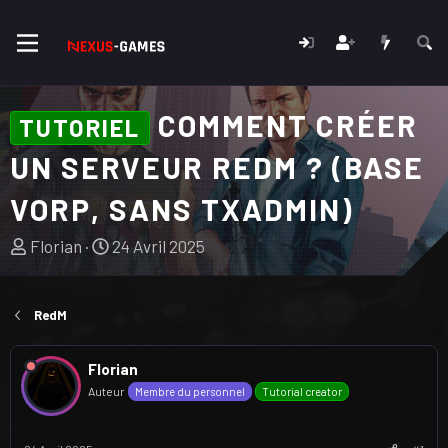
COMMENT CRÉER
TUTORIEL
UN SERVEUR REDM ? (BASE
VORP, SANS TXADMIN)
A
D
Florian
24 Avril 2025
u
a
t
t
e
e
RedM
u
d
r
e
Florian
d
d
Auteur
Membre du personnel
Tutorial creator
u
é
s
b