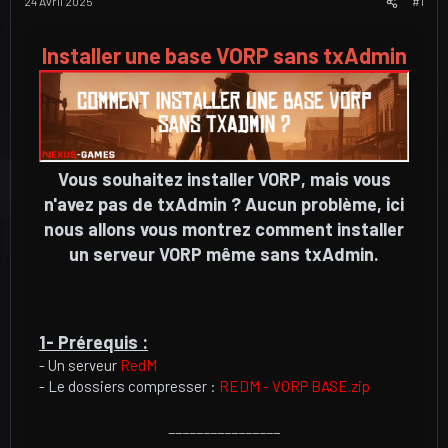
u
u
24 Avril 2025
#1
j
t
e
Installer une base VORP sans txAdmin
t
Vous souhaitez installer VORP, mais vous
n'avez pas de txAdmin ? Aucun problème, ici
nous allons vous montrez comment installer
un serveur VORP même sans txAdmin.
1- Prérequis :
- Un serveur
RedM
- Le dossiers compresser :
REDM - VORP BASE.zip
________________