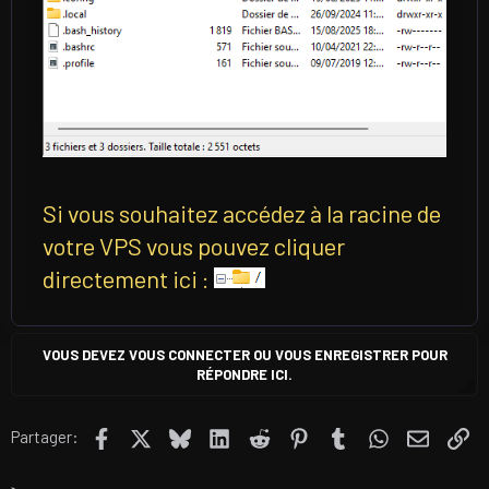
Si vous souhaitez accédez à la racine de
votre VPS vous pouvez cliquer
directement ici :
VOUS DEVEZ VOUS CONNECTER OU VOUS ENREGISTRER POUR
RÉPONDRE ICI.
Facebook
X
Bluesky
LinkedIn
Reddit
Pinterest
Tumblr
WhatsApp
E-mail
Li
Partager: