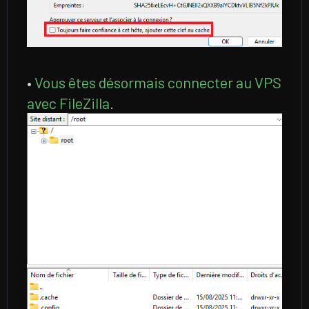
•
Vous êtes désormais connecter au VPS
avec FileZilla
.