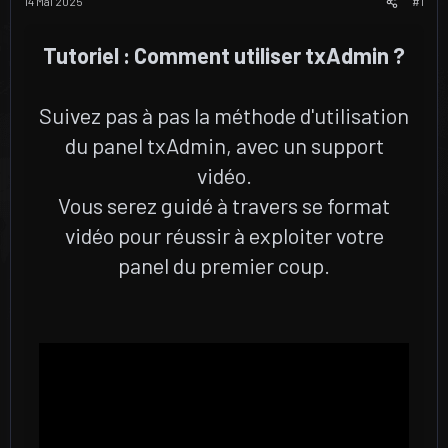
u
u
14 Mai 2025
#1
j
t
e
Tutoriel : Comment utiliser txAdmin ?
t
Suivez pas à pas la méthode d'utilisation
du panel txAdmin, avec un support
vidéo.
Vous serez guidé à travers se format
vidéo pour réussir à exploiter votre
panel du premier coup.