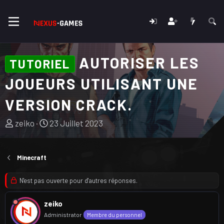
AUTORISER LES
TUTORIEL
JOUEURS UTILISANT UNE
VERSION CRACK.
A
D
zeiko
23 Juillet 2023
u
a
t
t
e
e
Minecraft
u
d
r
e
N'est pas ouverte pour d'autres réponses.
d
d
u
é
zeiko
s
b
Administrator
Membre du personnel