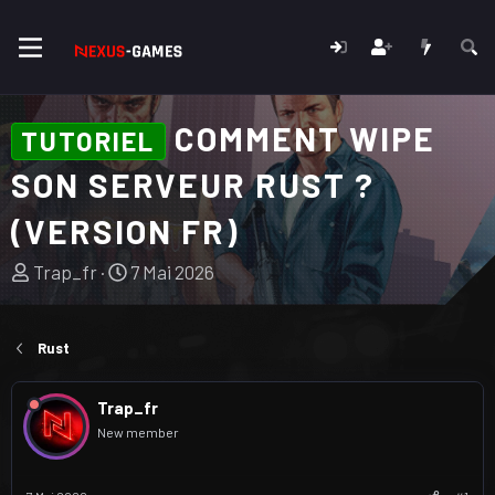
COMMENT WIPE
TUTORIEL
SON SERVEUR RUST ?
(VERSION FR)
A
D
Trap_fr
7 Mai 2026
u
a
t
t
e
e
Rust
u
d
r
e
Trap_fr
d
d
New member
u
é
s
b