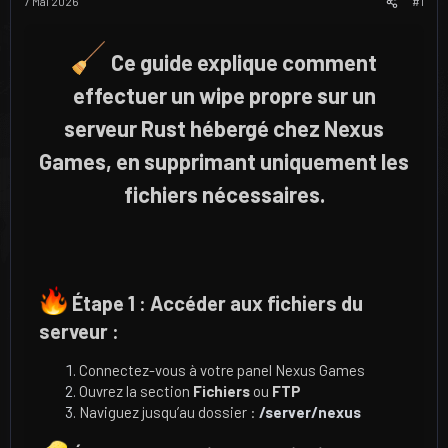
u
u
7 Mai 2026
#1
j
t
e
Ce guide explique comment
t
effectuer un wipe propre sur un
serveur Rust hébergé chez Nexus
Games, en supprimant uniquement les
fichiers nécessaires.
Étape 1 : Accéder aux fichiers du
serveur :
Connectez-vous à votre panel Nexus Games
Ouvrez la section
Fichiers
ou
FTP
Naviguez jusqu’au dossier :
/server/nexus