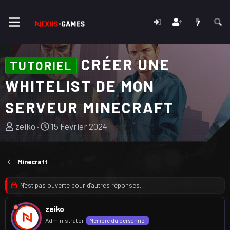
CRÉER UNE
TUTORIEL
WHITELIST DE MON
SERVEUR MINECRAFT
A
D
zeiko
15 Février 2024
u
a
t
t
e
e
Minecraft
u
d
r
e
N'est pas ouverte pour d'autres réponses.
d
d
u
é
zeiko
s
b
Administrator
Membre du personnel