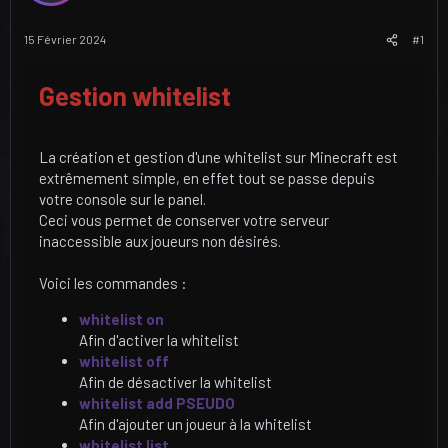
u
u
j
t
15 Février 2024
#1
e
t
Gestion whitelist
La création et gestion d'une whitelist sur Minecraft est
extrêmement simple, en effet tout se passe depuis
votre console sur le panel.
Ceci vous permet de conserver votre serveur
inaccessible aux joueurs non désirés.
Voici les commandes :
whitelist on
Afin d'activer la whitelist
whitelist off
Afin de désactiver la whitelist
whitelist add PSEUDO
Afin d'ajouter un joueur à la whitelist
whitelist list