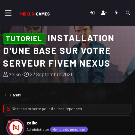
INSTALLATION
TUTORIEL
D'UNE BASE SUR VOTRE
SERVEUR FIVEM NEXUS
A
D
zeiko
27 Septembre 2021
u
a
t
t
e
e
FiveM
u
d
r
e
N'est pas ouverte pour d'autres réponses.
d
d
u
é
zeiko
s
b
Administrator
Membre du personnel